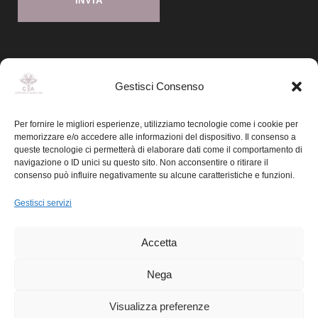
Gestisci Consenso
Per fornire le migliori esperienze, utilizziamo tecnologie come i cookie per
memorizzare e/o accedere alle informazioni del dispositivo. Il consenso a
© 2025 dott.ssa Giulia Astolfi
queste tecnologie ci permetterà di elaborare dati come il comportamento di
navigazione o ID unici su questo sito. Non acconsentire o ritirare il
P. Iva 10980360969 · Ordine Medici di Milano n. 46600
consenso può influire negativamente su alcune caratteristiche e funzioni.
Iscritta al registro di medicina ad indirizzo estetico all’Ordine
dei Medici e Odontoiatri di Milano, n. 200
Gestisci servizi
Il titolare dichiara che il sito è conforme alle Linee Guida
inerenti l’applicazione degli art. 55-56-57 del codice di
Accetta
deontologia medica (pubblicità dell’informazione sanitaria)
Nega
Made with
and
by Kitsune
Visualizza preferenze
Digital Marketing for Healthcare Professionals